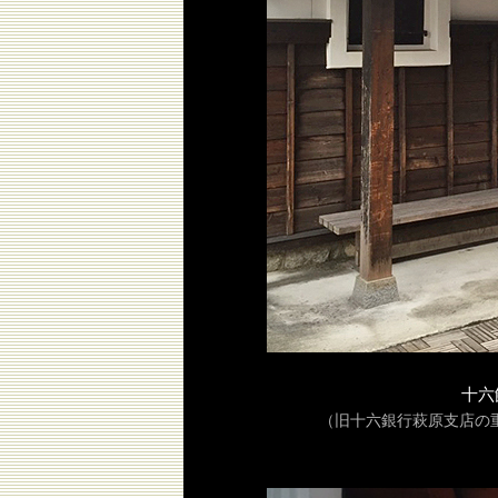
十六
（旧十六銀行萩原支店の